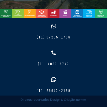
(11) 97205-1756
(11) 4033-6747
(11) 99647-2189
RSperandio Empreendimentos Imobiliários © Copyright - Todos os
Direitos reservados Design & Criação:
mattiza